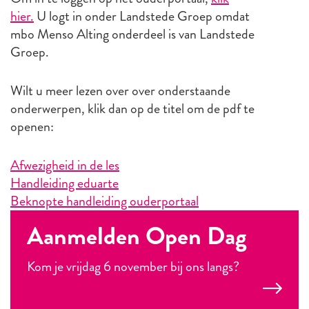
hier.
U logt in onder Landstede Groep omdat
mbo Menso Alting onderdeel is van Landstede
Groep.
Wilt u meer lezen over over onderstaande
onderwerpen, klik dan op de titel om de pdf te
openen:
Afwezigheid in de les
Handleiding eduarte
Beknopte handleiding ouderportaal
Aanmelden Open Dag
Kom je vrijdag 6 november bij ons langs?