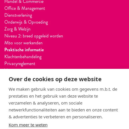
Handel & Commercie
Office & Management
Dienstverlening
Onderwijs & Opvoeding
Zorg & Welzijn
Niveau 2: breed opgeleid worden
Mbo voor werkenden
Praktische informatie
Klachtenbehandeling
Privacyreglement
Vacatures
Ouderportaal
Over de cookies op deze website
Projectbureau voor Bedrijven
We maken gebruik van cookies om gegevens m.b.t. de
Jaarverslag
prestaties en het gebruik van deze website te
Vragen? Bel ons:
verzamelen & analyseren, om sociale
088 - 850 87 75
netwerkfunctionaliteiten aan te bieden en onze content
& advertenties te verbeteren en personaliseren.
Telefonisch bereikbaar maandag t/m vrijdag
Kom meer te weten