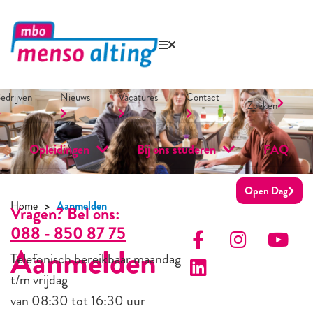
edrijven
Nieuws
Vacatures
Contact
Zoeken
Opleidingen
Bij ons studeren
FAQ
Open Dag
Home
Aanmelden
Vragen? Bel ons:
088 - 850 87 75
Aanmelden
Telefonisch bereikbaar maandag
t/m vrijdag
van 08:30 tot 16:30 uur