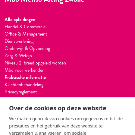
Alle opleidingen
Handel & Commercie
Office & Management
Dienstverlening
Onderwijs & Opvoeding
Zorg & Welzijn
Niveau 2: breed opgeleid worden
Mbo voor werkenden
Praktische informatie
Klachtenbehandeling
Privacyreglement
Vacatures
Ouderportaal
Over de cookies op deze website
Projectbureau voor Bedrijven
We maken gebruik van cookies om gegevens m.b.t. de
Jaarverslag
prestaties en het gebruik van deze website te
Vragen? Bel ons:
verzamelen & analyseren, om sociale