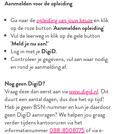
Aanmelden voor de opleiding
Ga naar de
opleiding van jouw keuze
en klik
op de roze button
'Aanmelden opleiding'
Vul de leerweg in klik op de gele button
'Meld je nu aan!'
Log in met je
DigiD
.
Controleer je gegevens, vul aan waar nodig
en rond je aanmelding af.
Nog geen DigiD?
Vraag deze dan eerst aan via
www.digid.nl
. Dit
duurt een aantal dagen, dus doe het op tijd!
Heb je geen BSN-nummer en kun je daardoor
geen DigiD aanvragen?
We
helpen jou graag
verder tijdens kantooruren via het
informatienummer
088-8508775
of via e-