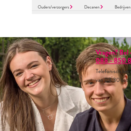
Ouders/verzorgers
Decanen
Bedrijve
Vragen? Bel 
088 - 850 8
Telefonisch ber
van 08:30 tot 