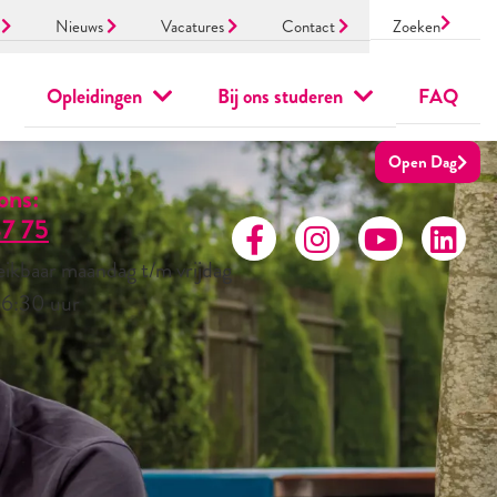
n
Nieuws
Vacatures
Contact
Zoeken
Opleidingen
Bij ons studeren
FAQ
Open Dag
ons:
7 75
eikbaar maandag t/m vrijdag
16:30 uur